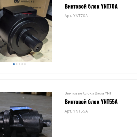
Винтовой блок YNT70A
Арт.
YNT70A
Винтовые блоки Baosi YNT
Винтовой блок YNT55A
Арт.
YNT55A