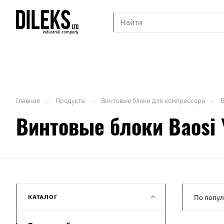
—
—
—
Главная
Продукты
Винтовые блоки для компрессора
В
Винтовые блоки Baosi
КАТАЛОГ
По попул