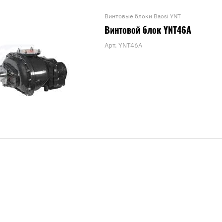
Винтовые блоки Baosi YNT
Винтовой блок YNT46A
Арт.
YNT46A