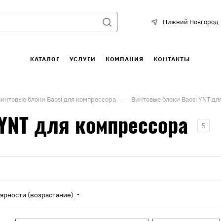
Нижний Новгород
КАТАЛОГ
УСЛУГИ
КОМПАНИЯ
КОНТАКТЫ
—
интовые блоки Baosi для компрессора
Винтовые блоки Baosi YNT дл
 YNT для компрессора
5
ярности (возрастание)