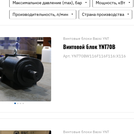
Максимальное давление (max), бар
Мощность, кВт
Производительность, л/мин
Страна производства
Винтовые блоки Baosi YNT
Винтовой блок YNT70B
Арт.
YNT70BW116F116F116:X116
Винтовые блоки Baosi YNT