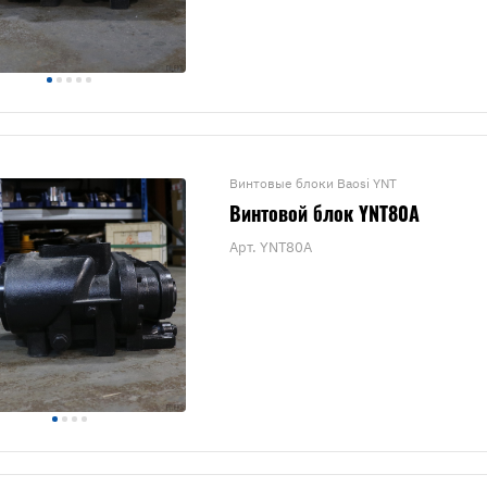
Винтовые блоки Baosi YNT
Винтовой блок YNT80A
Арт.
YNT80A