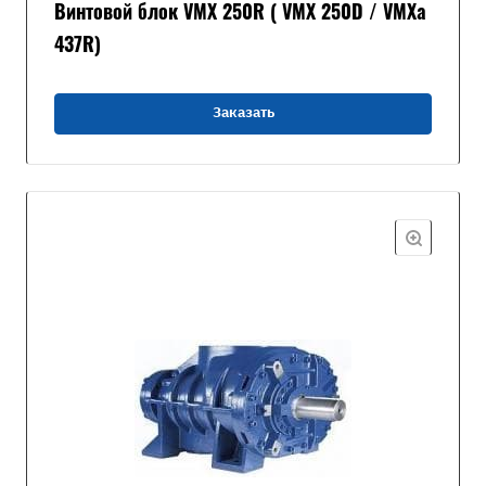
Винтовой блок VMX 250R ( VMX 250D / VMXa
437R)
Заказать