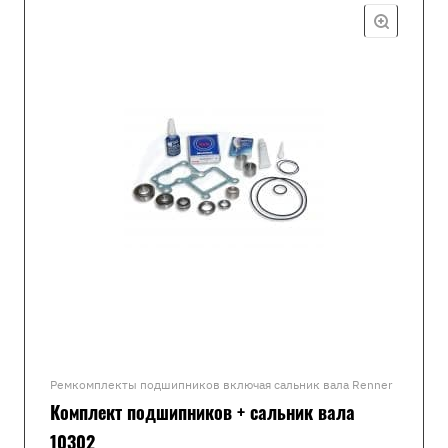
Ремкомплекты подшипников включая сальник вала Renner
Комплект подшипников + сальник вала
10302