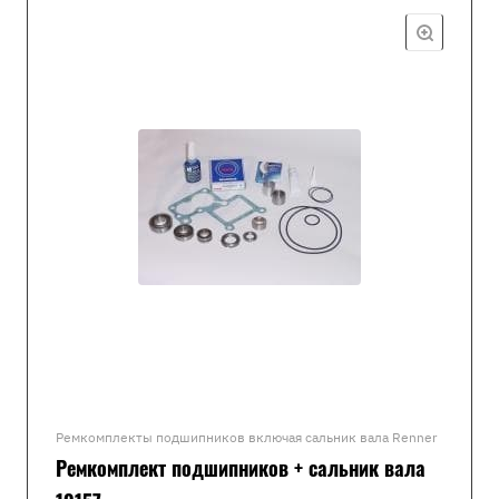
Ремкомплекты подшипников включая сальник вала Renner
Ремкомплект подшипников + сальник вала